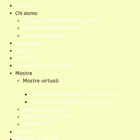
Home
Chi siamo
Principali attività dell'associzione
Finalità dell'associazione
Il nostro impegno
Dove siamo
Direttivo
Contatti
Incontri /Eventi in corso
Mostre
Mostre virtuali
Mostra virtuale Sator - marzo 2020
Mostra virtuale Sator aprile 2020
Mostre 2006-2013
Mostre 2014 - 2019
Mostre 2020
Privacy
MUSICA IN SATOR